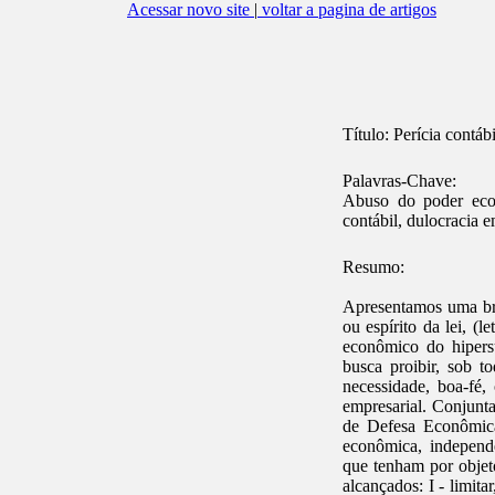
Acessar novo site
|
voltar a pagina de artigos
Título:
Perícia contáb
Palavras-Chave:
Abuso do poder econô
contábil, dulocracia e
Resumo:
Apresentamos uma brev
ou espírito da lei, (
econômico do hipersu
busca proibir, sob t
necessidade, boa-fé,
empresarial. Conjunt
de Defesa Econômica
econômica, independe
que tenham por objet
alcançados: I - limita